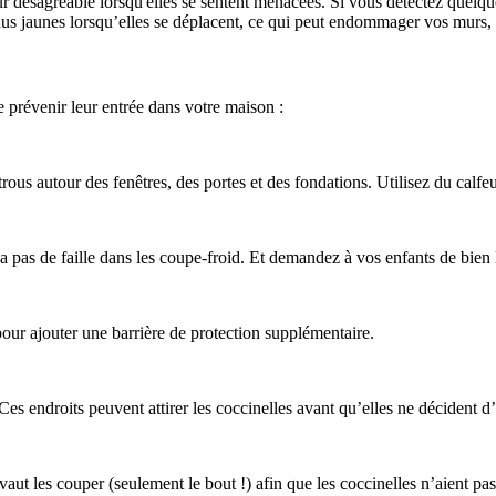
 désagréable lorsqu'elles se sentent menacées. Si vous détectez quelque
idus jaunes lorsqu’elles se déplacent, ce qui peut endommager vos murs
e prévenir leur entrée dans votre maison :
rous autour des fenêtres, des portes et des fondations. Utilisez du calfeut
 a pas de faille dans les coupe-froid. Et demandez à vos enfants de bien 
pour ajouter une barrière de protection supplémentaire.
. Ces endroits peuvent attirer les coccinelles avant qu’elles ne décident d
aut les couper (seulement le bout !) afin que les coccinelles n’aient pas