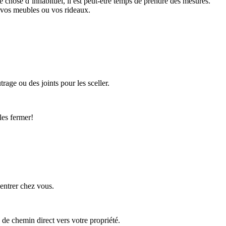
 chose d’inhabituel, il est peut-être temps de prendre des mesures.
, vos meubles ou vos rideaux.
rage ou des joints pour les sceller.
les fermer!
’entrer chez vous.
 de chemin direct vers votre propriété.