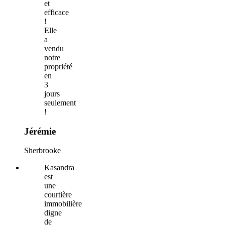
et
efficace
!
Elle
a
vendu
notre
propriété
en
3
jours
seulement
!
Jérémie
Sherbrooke
Kasandra
est
une
courtière
immobilière
digne
de