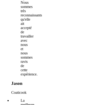
Nous
sommes
très
reconnaissants
qu'elle
ait
accepté
de
travailler
avec
nous
et
nous
sommes
ravis
de
cette
expérience.
Jason
Coaticook
La
meilleure